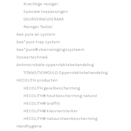
Krachtige reiniger
Speciale toepassingen
GEURVERWIJDERAAR
Reiniger Textiel
bee pure air system
bee*pure trap system
bee*pure® vloerreinigingssysteem
Doseertechniek
Antimicrobiële oppervlaktebehandeling
TiTANO/TiOMOULD Oppervlaktebehandeling
HECOLITH-producten
HECOLITH gevelbescherming
HECOLITH® houtbescherming naturel
HECOLITH® Graffiti
HECOLITH® kleurversterker
HECOLITH® natuursteenbescherming
Handhygiëne