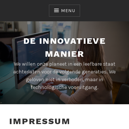
Skip
to
MENU
content
DE INNOVATIEVE
MANIER
We willen onze planeet in een leefbare staat
achterlaten voor de volgende generaties. We
geloven niet in verboden, maar in
technologische vooruitgang.
IMPRESSUM