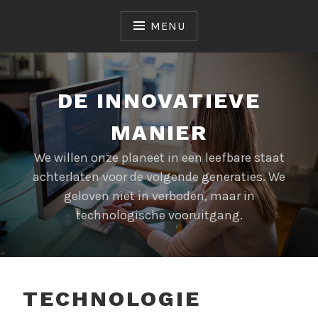
Skip
to
MENU
content
DE INNOVATIEVE
MANIER
We willen onze planeet in een leefbare staat
achterlaten voor de volgende generaties. We
geloven niet in verboden, maar in
technologische vooruitgang.
TECHNOLOGIE