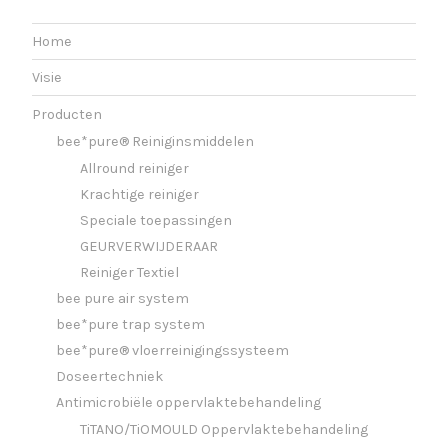
Home
Visie
Producten
bee*pure® Reiniginsmiddelen
Allround reiniger
Krachtige reiniger
Speciale toepassingen
GEURVERWIJDERAAR
Reiniger Textiel
bee pure air system
bee*pure trap system
bee*pure® vloerreinigingssysteem
Doseertechniek
Antimicrobiële oppervlaktebehandeling
TiTANO/TiOMOULD Oppervlaktebehandeling