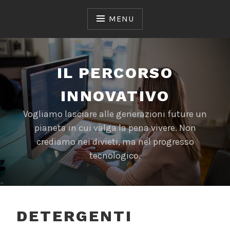
Skip
to
MENU
content
IL PERCORSO
INNOVATIVO
Vogliamo lasciare alle generazioni future un
pianeta in cui valga la pena vivere. Non
crediamo nei divieti, ma nel progresso
tecnologico.
DETERGENTI