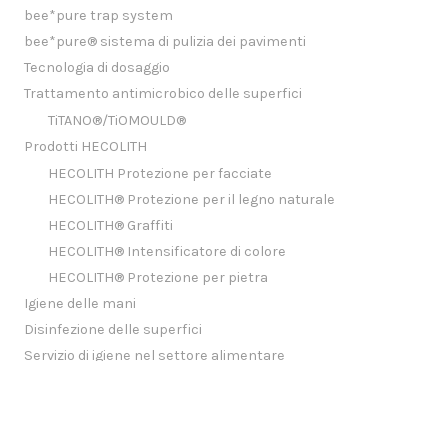
bee*pure trap system
bee*pure® sistema di pulizia dei pavimenti
Tecnologia di dosaggio
Trattamento antimicrobico delle superfici
TiTANO®/TiOMOULD®
Prodotti HECOLITH
HECOLITH Protezione per facciate
HECOLITH® Protezione per il legno naturale
HECOLITH® Graffiti
HECOLITH® Intensificatore di colore
HECOLITH® Protezione per pietra
Igiene delle mani
Disinfezione delle superfici
Servizio di igiene nel settore alimentare
Tecnologia
Tecnologia bee*pure Detergenti
Tecnologia TiTANO e TiOMOULD