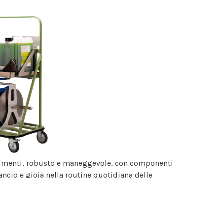
vimenti, robusto e maneggevole, con componenti
lancio e gioia nella routine quotidiana delle
®
o qualsiasi. Schiumate il detergente bee*pure
 agire brevemente. Dopo la pulizia, risciacquate
ione.