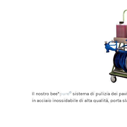
®
Il nostro
bee*
pure
sistema di pulizia dei pa
in acciaio inossidabile di alta qualità, porta s
pulizie. Collegate l’apparecchio a un rubinett
scelto con la pressione dell’acqua e lasciatelo
semplicemente con acqua pulita ad alta press