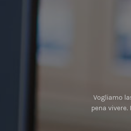
Vogliamo las
pena vivere.