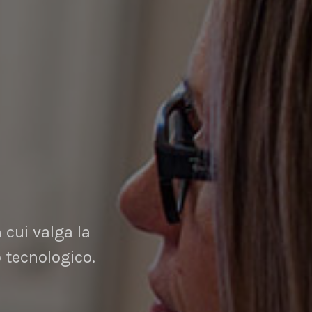
O
 cui valga la
 tecnologico.